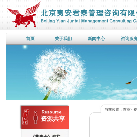
首页
关于我们
新闻中心
咨询服
当前位置：
首页
>
Resource
资源共享
《董事会》专栏