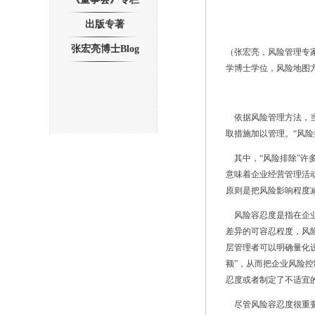
出版专著
张宏亮博士Blog
（张宏亮，风险管理专家
学博士学位，风险地图方
依据风险管理方法，当
取措施加以管理。“风险
其中，“风险排除”许
意味着企业经营管理活
原则是把风险影响程度
风险容忍度是指在企业
差异的可容忍程度，风
层管理者可以明确量化
额”，从而把企业风险
忍度或者制定了不适宜
尽管风险容忍度很重要