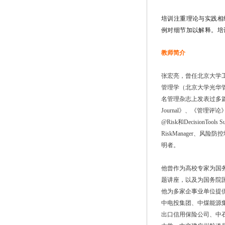
培训注重理论与实践相
例对细节加以解释。
培
教师简介
张宏亮，曾任北京大学
管理学（北京大学光华管
名管理杂志上发表过多篇学术论文，《I
Journal》、《管
@Risk和Decisio
RiskManager、风险
明者。
他曾作为高校专家为国
题讲座，以及为国务院
他为多家企事业单位提
中电投集团、中煤能源
出口信用保险公司、中