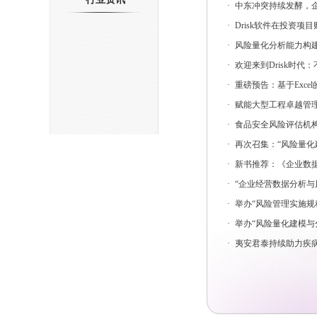
·
中东冲突持续发酵，
·
Drisk软件在投资
·
风险量化分析能力构
·
欢迎来到Drisk时
·
重磅预告：基于Exce
·
赋能大型工程卓越管
·
食品安全风险评估机构
·
再次召集：“风险量化建
·
新书推荐：《企业数据
·
“企业经营数据分析与风
·
举办“风险管理实施规程与方
·
举办“风险量化建模与分
·
夷安君泰持续助力疾